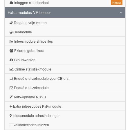
Inloggen cloudportaal
Nieuw
Extra modules VR-beheer
Toegang vrije velden
Geomodule
Inleesmodule shapefiles
Externe gebruikers
Cloudwerken
Online statistiekmodule
Enquête-uitzetmodule voor CB-ers
Enquête-uitzetmodule
Auto-opname NRVR
Extra inleesopties KvK-module
Inleesmodule adresindelingen
Validatiecodes inlezen